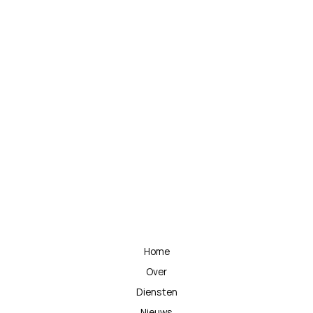
Wachtwoord
Bevestig Wachtwoord
Login
Home
Over
Diensten
Nieuws